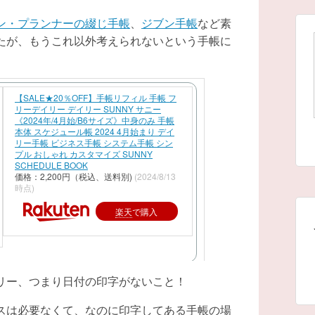
ン・プランナーの綴じ手帳
、
ジブン手帳
など素
たが、もうこれ以外考えられないという手帳に
【SALE★20％OFF】手帳リフィル 手帳 フ
リーデイリー デイリー SUNNY サニー
《2024年/4月始/B6サイズ》中身のみ 手帳
本体 スケジュール帳 2024 4月始まり デイ
リー手帳 ビジネス手帳 システム手帳 シン
プル おしゃれ カスタマイズ SUNNY
SCHEDULE BOOK
価格：2,200円（税込、送料別)
(2024/8/13
時点)
楽天
で購入
書いてないから土日飛ばせる！
リー、つまり日付の印字がないこと！
スは必要なくて、なのに印字してある手帳の場