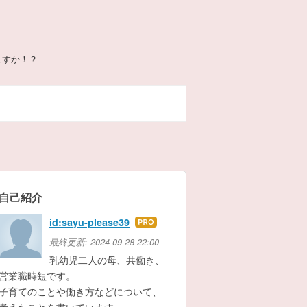
ますか！？
自己紹介
id:sayu-please39
はて
なブ
最終更新:
2024-09-28 22:00
ログ
乳幼児二人の母、共働き、
Pro
営業職時短です。
子育てのことや働き方などについて、
考えたことを書いています。